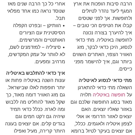
הרבה סיבות הופכות את ארץ
אחרי כל כך הרבה שנים מאז
המגף ליעד נהדר לטיולים
שנוסד נראה כמו אחד מפלאי
ולחופשות. אך לפני שטסים
תבל.
קבלו את הטיפים הכי טובים –
• הוותיקן – ובפרט הקפלה
איך להיערך בצורה נכונה
הסיסטינית עם הציורים
לחופשה באיטליה. מתי כדאי
האותנטיים והמרשימים.
לנסוע, היכן כדאי לבקר, מזג
• סיציליה – למזדמנים לשם,
האוויר הצפוי, האתרים השווים
לא לוותר על עמק המקדשים,
ביותר וגם, איך להישמר מפני
מרהיב ומפעים.
כייסים.
איך כדאי להתלבש באיטליה
מתי כדאי לנסוע לאיטליה
עונות השנה באיטליה פחות או
השאלה מתי כדאי להתארגן
יותר חופפות לאלו שבישראל.
על
חופשה באיטליה
תלויה
גם מזג האוויר דומה מאוד, כך
מאוד בסוג החופשה שלכם וגם
שקל מאוד להחליט מה ללבוש
באזור שאליו יוצאים. האם
ומה לארוז. ככלל כדאי תמיד
יוצאים לאזור הדרומי או אולי
שיהיה גם ז'קט חמים וגם
לצפון איטליה ולאגמים. ככלל,
בגדים קלים. אם יוצאים בעונה
אם יוצאים בעיקר לטיול ברומא
היותר קרירה, מעיל ואפילו