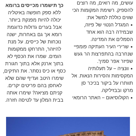
עושים, מה רואים, מה רוצים
כך תישמרו מכייסים ברומא
להספיק. רשימת המקומות הכי
ללא ספק חופשה באיטליה
שווים כוללת למשל את:
יכולה להיות מפנקת ביותר.
• המגדל הנטוי של פיזה,
אבל בערים גדולות כדוגמת
שבמידה רבה הוא אחד
רומא אך גם באחרות, ישנה
הסמלים את המדינה.
נוכחות של כייסים. על מנת
• שרירי העיר העתיקה פומפיי
להיזהר, התרחקו ממקומות
שנחרבה בהתפרצות הר געש
הומים. שמרו את הכסף לא
שפיזר אפר סמיך.
בתוך ארנק אלא בתוך חגורת
• וונציה – על תעלותיה
כסף או כיס נסתר. את התיקים,
המקסימות והסירות הנאות. אל
שימרו היטב ועדיף שהם שלא
תוותרו על ביקור בכיכר סן
לאחסן בהם פריטים יקרים.
מרקו ובבזיליקה.
קניתם מציאה? שימרו אותה
• הקולוסיאום – האתר הרומאי
בבית המלון עד לטיסה חזרה.