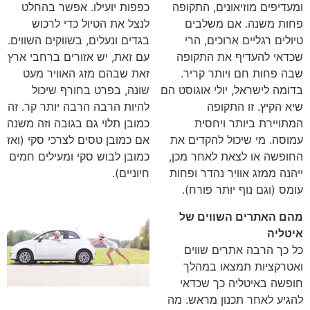
ומעדיפים מוזיאונים, התקופה
כפפות יועילו. אפשר בהחלט
פחות משנה. אם משלבים
לנצל את הטיול כדי לרכוש
טיולים רגליים ארוכים, הרי
בגדים ונעלים, בשווקים השווים.
שכדאי להעדיף את התקופה
עם זאת, יש אזורים ברחבי ארץ
שבה פחות חם ויותר קריר.
זאת שבהם מזג האוויר מעט
בדומה לישראל, יולי אוגוסט הם
שונה, בפרט בחורף שיכול
שיא הקיץ. זו התקופה
להיות הרבה הרבה יותר קר. זה
המתויירת ביותר ויחסית
כמובן תלוי גם בגובה וזה משנה
עמוסה. מי שיכול להקדים את
אם כמובן טסים לצרכי סקי (ואז
החופשה או לצאת לאחר מכן,
כמובן לבוש סקי ומעילים חמים
ייהנה ממזג אוויר נהדר ופחות
חיוניים).
עומס (וגם נוף יותר פורח).
מהם האתרים השווים של
איטליה
כל כך הרבה אתרים שווים
ואטרקציות תמצאו במהלך
חופשה באיטליה כך שכדאי
להגיע לאחר תכנון מראש. מה