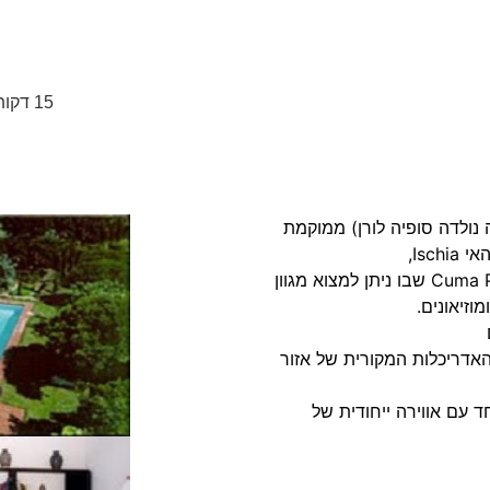
15 דקות נסיעה מנפולי ומחוף הים
ת הירוקות והנוף הכפרי של pozzuoli (פה נולדה סופיה לורן) ממוקמת
הוילה ממוקמת בלב המרכז ההיסטורי של Cuma Pozzuoli שבו ניתן למצוא מגוון
וזיאונים.
האדריכלות המקורית של אזור
 עם אווירה ייחודית של