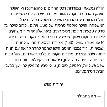
הוילה נמצאת במורדות רכס ההרים ם Pratomagno העולה
מעמק הארנו בטוסקנה מהווה מקום נופש מושלם למשפחות ,
הוילה מרווחת עם מרחבי משחקים ושפע בפיליות לכל
המשפחה, הוילה מוקפת טרסות של מטעי זיתים . קרוב לוילה על
טרסה טבעית מוקפת מטעי זיתים ביער אלון יש אזור משחקים
לילדים. במקום שטוף שמש עם נוף טוסקני מקסים יש בריכה
10×4 מטר ( עומק. 1,40) מצוידת בכסאות נוח, שולחנות
ושמשיות. ליד נמצא האסם הישן שהפך לחדר קריאה עם חנות
קטנה שבה נמכרים מוצרים מקומיים בלבד לאורחים.. מול הבית
יש ביתן עץ יפה עם שולחן, כיסאות ברביקיו לארוחות בחוץ.
שפע פעילויות, רפטינג, סוסים, טיולי טבע (מומלץ להיוועץ בבעלי
הבית הסימפטיים).
יחידות נופש
מה בחבילה