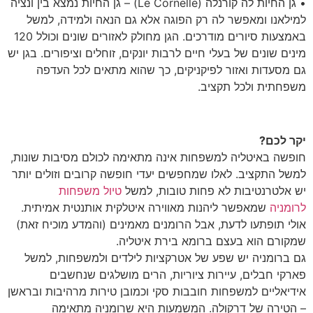
• גן החיות לה קורנלה (Le Cornelle) – גן החיות נמצא בין ונציה
למילאנו ומאפשר לה רק הפוגה אלא גם הנאה ולמידה, למשל
באמצעות סיורים מודרכים. הגן מחולק לאזורים שונים וכולל 120
מינים שונים של בעלי חיים לרבות יונקים, זוחלים וציפורים. בגן יש
גם מסעדות ואזור לפיקניקים, כך שהוא מתאים לכל העדפה
משפחתית ולכל תקציב.
יקר לכם?
חופשה באיטליה למשפחות אינה מתאימה לכולם מסיבות שונות,
למשל התקציב. לאלו שמחפשים יעדי חופשה קרובים וזולים יותר
יש אלטרנטיבות לא פחות טובות, למשל
טיול משפחות
לרומניה
שמאפשר ליהנות מאווירה איטלקית אותנטית אמיתית.
אולי תופתעו לדעת, אבל הרומנים מאמינים (והמדע מוכיח זאת)
שמקורם הוא בעצם ברומא בירת איטליה.
גם ברומניה יש שפע של אטרקציות לילדים ולמשפחות, למשל
פארקי חבלים, עיירות ציוריות, הרים מושלגים שנחשבים
אידיאליים למשפחות חובבות סקי וכמובן טירות מרהיבות ובראשן
– הטירה של דרקולה. המשמעות היא שרומניה מתאימה