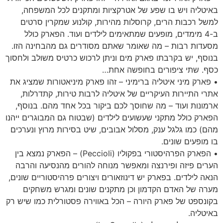
באיטליה ויש בו שפע של אטרקציות ומתקנים לכל המשפחה,
למשל רכבות הרים, קרוסלות מהירות, קולנוע שמקרין סרטים
ב-4 מימדים, מופעים שמתאימים לילדים ועוד. הפארק כולל
מסעדות רבות – מה שאומר שאתם מסודרים גם מהבחינה הזו.
בנוסף, יש בקרבתו פארק מים וניתן לרכוש כרטיס משולב ולחסוך
כסף. שתי ציפורים בחופשה אחת…
• פארק מיני איטליה ברימיני – זהו פארק מיניאטורות שמציג את
אתרי התיירות העיקריים של איטליה לרבות טירות, קתדרלות,
ארמונות ועוד – מה שחוסך לכם ביקור בכל אחד מהם. בנוסף,
הפארק כולל מתקני שעשועים לילדים (שבטוח גם המבוגרים ייהנו
מהם) כמו גלגל ענק, מסלול אבובים, שיט בסירות מרוץ ונערכים
בו מופעים שונים.
• הפארק הפרהיסטורי בפקוליו (Peccioli) – הפארק נמצא בין
הערים פיזה ופירנצה ומאפשר מנוחה להורים מהנסיעה והרבה
הנאה לילדים. בפארק יש דינוזאורים ויצורים פרהיסטוריים שונים,
מערה של האדם הקדמון וכן מתקנים שונים ומגרש משחקים
בקונספט של פארק היורה – הכל באווירה פסטורלית כמו שיש רק
באיטליה.