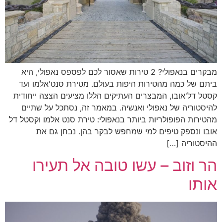
מבקרים בנאפולי? 2 טירות שאסור לכם לפספס נאפולי, היא
ביתם של כמה מהטירות היפות בעולם. מטירת סנט'אלמו ועד
קסטל דל'אובו, המבצרים העתיקים הללו מציעים הצצה ייחודית
להיסטוריה של נאפולי ואנשיה. במאמר זה, נסתכל על שתיים
מהטירות הפופולריות ביותר בנאפולי: טירת סנט אלמו וקסטל דל
אובו ונספק טיפים למי שמחפש לבקר בהן. נבחן גם את
ההיסטוריה […]
הר וזוב – עשו טובה אל תעירו
אותו