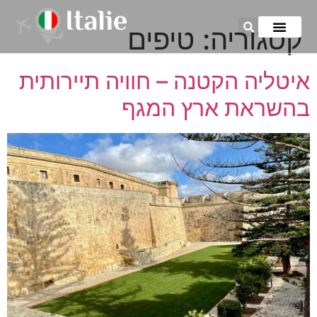
קטגוריה:
טיפים
איטליה הקטנה – חוויה תיירותית
בהשראת ארץ המגף